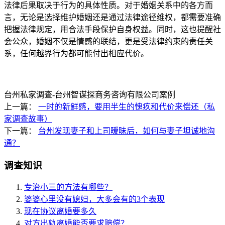
法律后果取决于行为的具体性质。对于婚姻关系中的各方而
言，无论是选择维护婚姻还是通过法律途径维权，都需要准确
把握法律规定，用合法手段保护自身权益。同时，这也提醒社
会公众，婚姻不仅是情感的联结，更是受法律约束的责任关
系，任何越界行为都可能付出相应代价。
台州私家调查-台州智谋探商务咨询有限公司案例
上一篇：
一时的新鲜感，要用半生的愧疚和代价来偿还（私
家调查故事）
下一篇：
台州发现妻子和上司暧昧后，如何与妻子坦诚地沟
通？
调查知识
专治小三的方法有哪些？
婆婆心里没有媳妇，大多会有的3个表现
现在协议离婚要多久
对方出轨离婚能否要求赔偿？