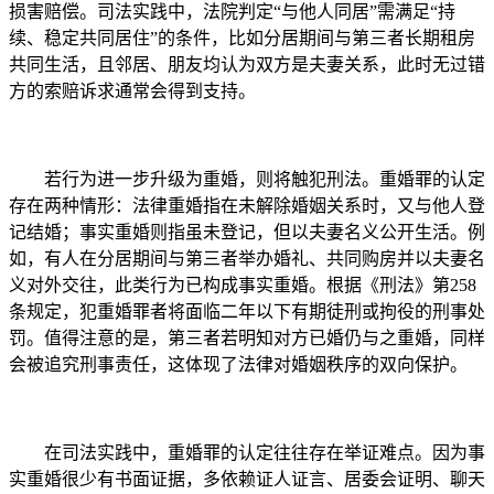
损害赔偿。司法实践中，法院判定“与他人同居”需满足“持
续、稳定共同居住”的条件，比如分居期间与第三者长期租房
共同生活，且邻居、朋友均认为双方是夫妻关系，此时无过错
方的索赔诉求通常会得到支持。
若行为进一步升级为重婚，则将触犯刑法。重婚罪的认定
存在两种情形：法律重婚指在未解除婚姻关系时，又与他人登
记结婚；事实重婚则指虽未登记，但以夫妻名义公开生活。例
如，有人在分居期间与第三者举办婚礼、共同购房并以夫妻名
义对外交往，此类行为已构成事实重婚。根据《刑法》第258
条规定，犯重婚罪者将面临二年以下有期徒刑或拘役的刑事处
罚。值得注意的是，第三者若明知对方已婚仍与之重婚，同样
会被追究刑事责任，这体现了法律对婚姻秩序的双向保护。
在司法实践中，重婚罪的认定往往存在举证难点。因为事
实重婚很少有书面证据，多依赖证人证言、居委会证明、聊天