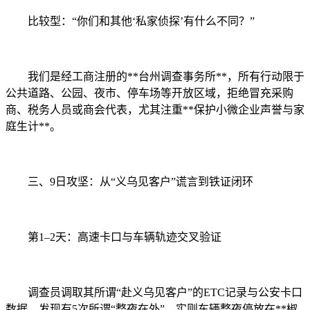
比较型：“你们和其他‘私家侦探’有什么不同？”
我们是经工商注册的**台州调查事务所**，所有行动限于
公共道路、公园、夜市、停车场等开放区域，拒绝冒充采购
商、税务人员或商会代表，尤其注重**保护小微企业声誉与家
庭生计**。
三、9日攻坚：从“义乌见客户”谎言到铁证闭环
第1–2天：高速卡口与车辆轨迹交叉验证
调查员调取其所谓“赴义乌见客户”的ETC记录与公安卡口
数据，发现有5次所谓“整夜在外”，实则车辆整夜停放在**椒