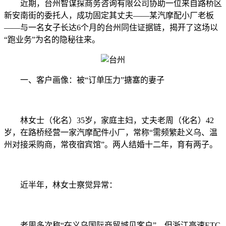
近期，台州智谋探商务咨询有限公司协助一位来自路桥区
新安南街的委托人，成功固定其丈夫——某汽摩配小厂老板
——与一名女子长达6个月的台州同住证据链，揭开了这场以
“跑业务”为名的隐秘往来。
一、客户画像：被“订单压力”搪塞的妻子
林女士（化名）35岁，家庭主妇，丈夫老周（化名）42
岁，在路桥经营一家汽摩配件小厂，常称“需频繁赴义乌、温
州对接采购商，常夜宿宾馆”。两人结婚十二年，育有两子。
近半年，林女士察觉异常：
老周多次称“在义乌国际商贸城见客户”，但浙江高速ETC