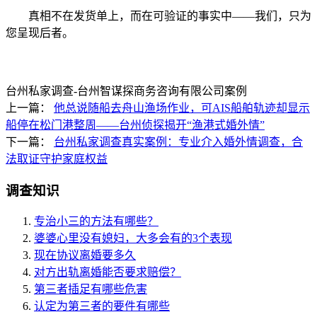
真相不在发货单上，而在可验证的事实中——我们，只为
您呈现后者。
台州私家调查-台州智谋探商务咨询有限公司案例
上一篇：
他总说随船去舟山渔场作业，可AIS船舶轨迹却显示
船停在松门港整周——台州侦探揭开“渔港式婚外情”
下一篇：
台州私家调查真实案例：专业介入婚外情调查，合
法取证守护家庭权益
调查知识
专治小三的方法有哪些？
婆婆心里没有媳妇，大多会有的3个表现
现在协议离婚要多久
对方出轨离婚能否要求赔偿？
第三者插足有哪些危害
认定为第三者的要件有哪些