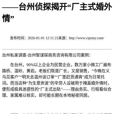
——台州侦探揭开“厂主式婚外
情”
发布时间：2026-01-01 12:11:21
来源：http://www.csjxmy.com/
台州私家调查-台州智谋探商务咨询有限公司案例：
在台州，90%以上企业为民营企业，数万家小微工厂遍布
路桥、温岭、黄岩。老板们既是厂长，又是销售，“今晚在义
乌见客户”“明天去温州谈订单”“厂里赶货通宵”成为日常托
词。而当这种“为生意奔波”的辛劳人设被用于掩盖婚外情时，
便形成极具迷惑性的“厂主式出轨”——理由务实、行程看似合
理、家属难以核实，却可能长期在本地秘密同居。